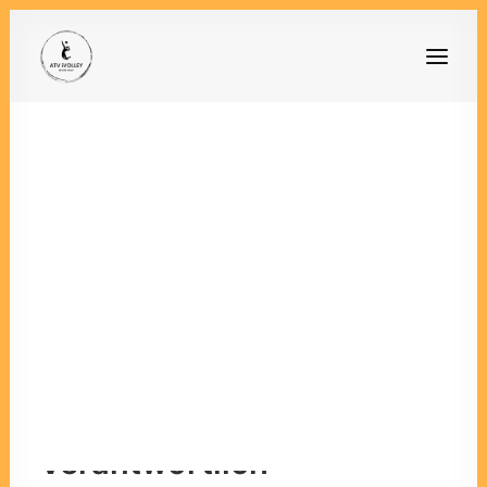
Datenschutzerklärung
In dieser Datenschutzerklärung informieren wir Sie
über die Verarbeitung Ihrer personenbezogenen
Daten.
Sofern Sie Ihre Datenschutzeinstellungen ändern
möchten (Einwilligungen erteilen oder bereits
erteilte Einwilligungen widerrufen), klicken Sie
hier
um Ihre Einstellungen zu ändern.
Verantwortlich