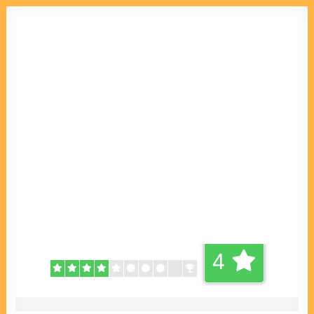
Sumy
Gruppe: Moderator
Beigetreten: 2023-04-17
Titel:
Mitglied
4